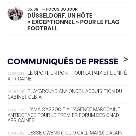
05.08
— FOCUS DU JOUR
DÜSSELDORF, UN HÔTE
« EXCEPTIONNEL » POUR LE FLAG
FOOTBALL
05.08
— LUGE
LE RÊVE DE VOIR LA LUGE ALPINE
<
>
COMMUNIQUÉS DE PRESSE
AUX JO « N'EST PAS FINI »
LE SPORT, UN PONT POUR LA PAIX ET L’UNITÉ
06.04.2026
05.08
— TIR À L'ARC
AFRICAINE
DES MONDIAUX À BRISBANE SUR LA
ROUTE DES JO 2032
PLAYGROUND ANNONCE L’ACQUISITION DU
02.10.2025
CABINET OLBIA
05.08
— ALPES FRANÇAISES 2030
LE VILLAGE OLYMPIQUE DES ARAVIS
L’AMA S’ASSOCIE À L’AGENCE MAROCAINE
17.04.2025
SE DESSINE
ANTIDOPAGE POUR LE PREMIER FORUM DES ONAD
AFRICAINES
04.08
— FOCUS DU JOUR
JESSE OWENS (FOLIO GALLIMARD) D’ALAIN
10.04.2025
LE COJOP A TROUVÉ SON VILLAGE