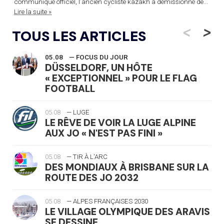
communiqué officiel, l’ancien cycliste kazakh a démissionné de...
Lire la suite »
<
>
TOUS LES ARTICLES
05.08
— FOCUS DU JOUR
DÜSSELDORF, UN HÔTE
« EXCEPTIONNEL » POUR LE FLAG
FOOTBALL
05.08
— LUGE
LE RÊVE DE VOIR LA LUGE ALPINE
AUX JO « N'EST PAS FINI »
05.08
— TIR À L'ARC
DES MONDIAUX À BRISBANE SUR LA
ROUTE DES JO 2032
05.08
— ALPES FRANÇAISES 2030
LE VILLAGE OLYMPIQUE DES ARAVIS
SE DESSINE