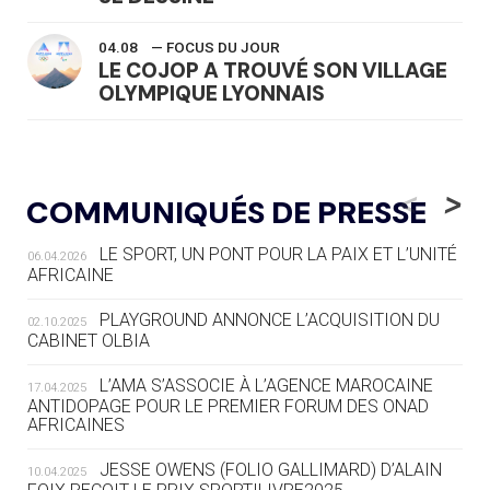
04.08
— FOCUS DU JOUR
LE COJOP A TROUVÉ SON VILLAGE
OLYMPIQUE LYONNAIS
04.08
— ALLEMAGNE
« L'ALLEMAGNE PEUT DÉMONTRER
<
>
COMMUNIQUÉS DE PRESSE
COMMENT ORGANISER DES JO
RESPONSABLES »
LE SPORT, UN PONT POUR LA PAIX ET L’UNITÉ
06.04.2026
AFRICAINE
04.08
— ESCRIME
LA FIE LANCE LES GRANDES
PLAYGROUND ANNONCE L’ACQUISITION DU
02.10.2025
MANŒUVRES EN VUE DES JO
CABINET OLBIA
04.08
— DAKAR 2026
L’AMA S’ASSOCIE À L’AGENCE MAROCAINE
17.04.2025
DES FRESQUES CÉLÈBRENT LES JOJ
ANTIDOPAGE POUR LE PREMIER FORUM DES ONAD
AFRICAINES
03.08
—
JESSE OWENS (FOLIO GALLIMARD) D’ALAIN
10.04.2025
« PARIS 2024 M'A INSPIRÉ POUR