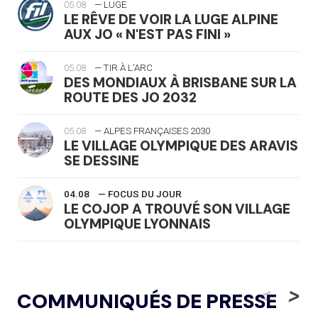
05.08
— LUGE
LE RÊVE DE VOIR LA LUGE ALPINE
AUX JO « N'EST PAS FINI »
05.08
— TIR À L'ARC
DES MONDIAUX À BRISBANE SUR LA
ROUTE DES JO 2032
05.08
— ALPES FRANÇAISES 2030
LE VILLAGE OLYMPIQUE DES ARAVIS
SE DESSINE
04.08
— FOCUS DU JOUR
LE COJOP A TROUVÉ SON VILLAGE
OLYMPIQUE LYONNAIS
04.08
— ALLEMAGNE
« L'ALLEMAGNE PEUT DÉMONTRER
<
>
COMMUNIQUÉS DE PRESSE
COMMENT ORGANISER DES JO
RESPONSABLES »