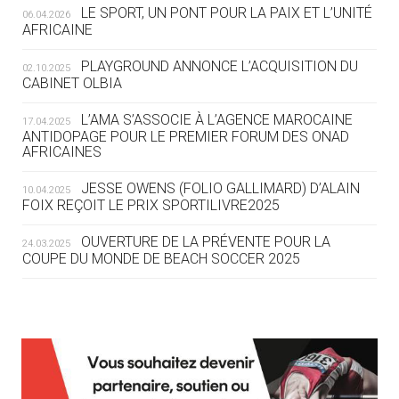
LE SPORT, UN PONT POUR LA PAIX ET L’UNITÉ
06.04.2026
AFRICAINE
04.08
— ESCRIME
LA FIE LANCE LES GRANDES
PLAYGROUND ANNONCE L’ACQUISITION DU
02.10.2025
MANŒUVRES EN VUE DES JO
CABINET OLBIA
04.08
— DAKAR 2026
L’AMA S’ASSOCIE À L’AGENCE MAROCAINE
17.04.2025
DES FRESQUES CÉLÈBRENT LES JOJ
ANTIDOPAGE POUR LE PREMIER FORUM DES ONAD
AFRICAINES
03.08
—
JESSE OWENS (FOLIO GALLIMARD) D’ALAIN
10.04.2025
« PARIS 2024 M'A INSPIRÉ POUR
FOIX REÇOIT LE PRIX SPORTILIVRE2025
CRÉER UN PERSONNAGE »
OUVERTURE DE LA PRÉVENTE POUR LA
24.03.2025
COUPE DU MONDE DE BEACH SOCCER 2025
03.08
— CROATIE
JOSIP VARVODIC ÉLU PRÉSIDENT
DU CNO
L’AMA FÉLICITE RICHARD POUND ET VALÉRIE
24.03.2025
FOURNEYRON, RÉCOMPENSÉS DE L’ORDRE OLYMPIQUE
03.08
— DAKAR 2026
L’AMA RECHERCHE DES HÔTES POUR LES
13.03.2025
ON CONNAÎT LA PREMIÈRE
RÉUNIONS DU CONSEIL DE FONDATION ET DU COMITÉ
PORTEUSE DE LA FLAMME
EXÉCUTIF