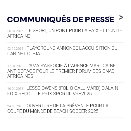
05.08
— LUGE
LE RÊVE DE VOIR LA LUGE ALPINE
<
>
COMMUNIQUÉS DE PRESSE
AUX JO « N'EST PAS FINI »
LE SPORT, UN PONT POUR LA PAIX ET L’UNITÉ
06.04.2026
05.08
— TIR À L'ARC
AFRICAINE
DES MONDIAUX À BRISBANE SUR LA
ROUTE DES JO 2032
PLAYGROUND ANNONCE L’ACQUISITION DU
02.10.2025
CABINET OLBIA
05.08
— ALPES FRANÇAISES 2030
LE VILLAGE OLYMPIQUE DES ARAVIS
L’AMA S’ASSOCIE À L’AGENCE MAROCAINE
17.04.2025
SE DESSINE
ANTIDOPAGE POUR LE PREMIER FORUM DES ONAD
AFRICAINES
04.08
— FOCUS DU JOUR
JESSE OWENS (FOLIO GALLIMARD) D’ALAIN
10.04.2025
LE COJOP A TROUVÉ SON VILLAGE
FOIX REÇOIT LE PRIX SPORTILIVRE2025
OLYMPIQUE LYONNAIS
OUVERTURE DE LA PRÉVENTE POUR LA
24.03.2025
COUPE DU MONDE DE BEACH SOCCER 2025
04.08
— ALLEMAGNE
« L'ALLEMAGNE PEUT DÉMONTRER
COMMENT ORGANISER DES JO
RESPONSABLES »
L’AMA FÉLICITE RICHARD POUND ET VALÉRIE
24.03.2025