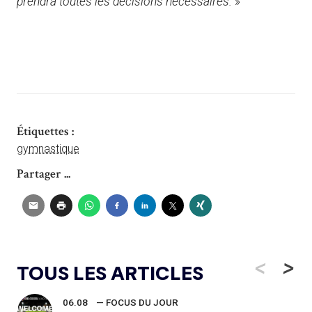
prendra toutes les décisions nécessaires.
»
Étiquettes :
gymnastique
Partager ...
<
>
TOUS LES ARTICLES
06.08
— FOCUS DU JOUR