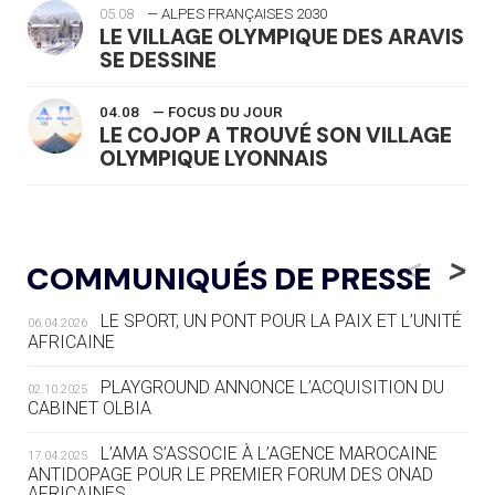
05.08
— ALPES FRANÇAISES 2030
LE VILLAGE OLYMPIQUE DES ARAVIS
SE DESSINE
04.08
— FOCUS DU JOUR
LE COJOP A TROUVÉ SON VILLAGE
OLYMPIQUE LYONNAIS
04.08
— ALLEMAGNE
« L'ALLEMAGNE PEUT DÉMONTRER
<
>
COMMUNIQUÉS DE PRESSE
COMMENT ORGANISER DES JO
RESPONSABLES »
LE SPORT, UN PONT POUR LA PAIX ET L’UNITÉ
06.04.2026
AFRICAINE
04.08
— ESCRIME
LA FIE LANCE LES GRANDES
PLAYGROUND ANNONCE L’ACQUISITION DU
02.10.2025
MANŒUVRES EN VUE DES JO
CABINET OLBIA
04.08
— DAKAR 2026
L’AMA S’ASSOCIE À L’AGENCE MAROCAINE
17.04.2025
DES FRESQUES CÉLÈBRENT LES JOJ
ANTIDOPAGE POUR LE PREMIER FORUM DES ONAD
AFRICAINES