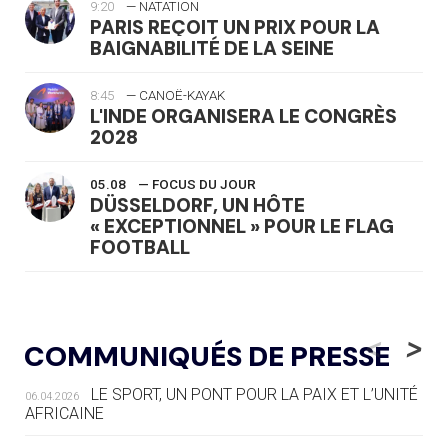
9:20
— NATATION
PARIS REÇOIT UN PRIX POUR LA
BAIGNABILITÉ DE LA SEINE
8:45
— CANOË-KAYAK
L'INDE ORGANISERA LE CONGRÈS
2028
05.08
— FOCUS DU JOUR
DÜSSELDORF, UN HÔTE
« EXCEPTIONNEL » POUR LE FLAG
FOOTBALL
05.08
— LUGE
LE RÊVE DE VOIR LA LUGE ALPINE
<
>
COMMUNIQUÉS DE PRESSE
AUX JO « N'EST PAS FINI »
LE SPORT, UN PONT POUR LA PAIX ET L’UNITÉ
06.04.2026
05.08
— TIR À L'ARC
AFRICAINE
DES MONDIAUX À BRISBANE SUR LA
ROUTE DES JO 2032