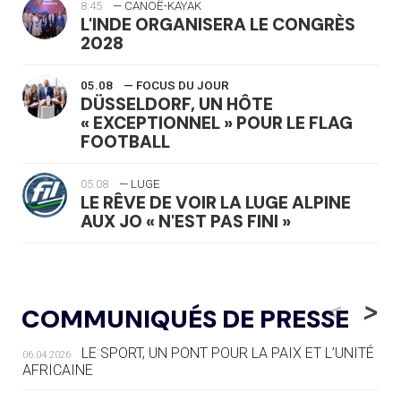
8:45
— CANOË-KAYAK
L'INDE ORGANISERA LE CONGRÈS
2028
05.08
— FOCUS DU JOUR
DÜSSELDORF, UN HÔTE
« EXCEPTIONNEL » POUR LE FLAG
FOOTBALL
05.08
— LUGE
LE RÊVE DE VOIR LA LUGE ALPINE
AUX JO « N'EST PAS FINI »
05.08
— TIR À L'ARC
DES MONDIAUX À BRISBANE SUR LA
<
>
COMMUNIQUÉS DE PRESSE
ROUTE DES JO 2032
LE SPORT, UN PONT POUR LA PAIX ET L’UNITÉ
06.04.2026
05.08
— ALPES FRANÇAISES 2030
AFRICAINE
LE VILLAGE OLYMPIQUE DES ARAVIS
SE DESSINE