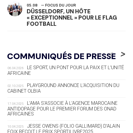
05.08
— FOCUS DU JOUR
DÜSSELDORF, UN HÔTE
« EXCEPTIONNEL » POUR LE FLAG
FOOTBALL
05.08
— LUGE
LE RÊVE DE VOIR LA LUGE ALPINE
<
>
COMMUNIQUÉS DE PRESSE
AUX JO « N'EST PAS FINI »
LE SPORT, UN PONT POUR LA PAIX ET L’UNITÉ
06.04.2026
05.08
— TIR À L'ARC
AFRICAINE
DES MONDIAUX À BRISBANE SUR LA
ROUTE DES JO 2032
PLAYGROUND ANNONCE L’ACQUISITION DU
02.10.2025
CABINET OLBIA
05.08
— ALPES FRANÇAISES 2030
LE VILLAGE OLYMPIQUE DES ARAVIS
L’AMA S’ASSOCIE À L’AGENCE MAROCAINE
17.04.2025
SE DESSINE
ANTIDOPAGE POUR LE PREMIER FORUM DES ONAD
AFRICAINES
04.08
— FOCUS DU JOUR
JESSE OWENS (FOLIO GALLIMARD) D’ALAIN
10.04.2025
LE COJOP A TROUVÉ SON VILLAGE
FOIX REÇOIT LE PRIX SPORTILIVRE2025