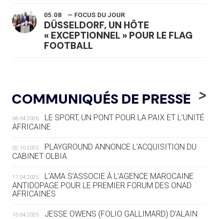
05.08
— FOCUS DU JOUR
DÜSSELDORF, UN HÔTE
« EXCEPTIONNEL » POUR LE FLAG
FOOTBALL
05.08
— LUGE
LE RÊVE DE VOIR LA LUGE ALPINE
<
>
COMMUNIQUÉS DE PRESSE
AUX JO « N'EST PAS FINI »
LE SPORT, UN PONT POUR LA PAIX ET L’UNITÉ
06.04.2026
05.08
— TIR À L'ARC
AFRICAINE
DES MONDIAUX À BRISBANE SUR LA
ROUTE DES JO 2032
PLAYGROUND ANNONCE L’ACQUISITION DU
02.10.2025
CABINET OLBIA
05.08
— ALPES FRANÇAISES 2030
LE VILLAGE OLYMPIQUE DES ARAVIS
L’AMA S’ASSOCIE À L’AGENCE MAROCAINE
17.04.2025
SE DESSINE
ANTIDOPAGE POUR LE PREMIER FORUM DES ONAD
AFRICAINES
04.08
— FOCUS DU JOUR
JESSE OWENS (FOLIO GALLIMARD) D’ALAIN
10.04.2025
LE COJOP A TROUVÉ SON VILLAGE