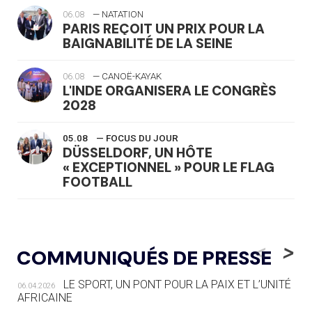
06.08
— NATATION
PARIS REÇOIT UN PRIX POUR LA
BAIGNABILITÉ DE LA SEINE
06.08
— CANOË-KAYAK
L'INDE ORGANISERA LE CONGRÈS
2028
05.08
— FOCUS DU JOUR
DÜSSELDORF, UN HÔTE
« EXCEPTIONNEL » POUR LE FLAG
FOOTBALL
05.08
— LUGE
LE RÊVE DE VOIR LA LUGE ALPINE
<
>
COMMUNIQUÉS DE PRESSE
AUX JO « N'EST PAS FINI »
LE SPORT, UN PONT POUR LA PAIX ET L’UNITÉ
06.04.2026
05.08
— TIR À L'ARC
AFRICAINE
DES MONDIAUX À BRISBANE SUR LA