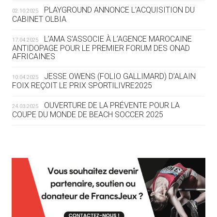
ROUTE DES JO 2032
PLAYGROUND ANNONCE L’ACQUISITION DU
02.10.2025
CABINET OLBIA
05.08
— ALPES FRANÇAISES 2030
LE VILLAGE OLYMPIQUE DES ARAVIS
L’AMA S’ASSOCIE À L’AGENCE MAROCAINE
17.04.2025
SE DESSINE
ANTIDOPAGE POUR LE PREMIER FORUM DES ONAD
AFRICAINES
04.08
— FOCUS DU JOUR
JESSE OWENS (FOLIO GALLIMARD) D’ALAIN
10.04.2025
LE COJOP A TROUVÉ SON VILLAGE
FOIX REÇOIT LE PRIX SPORTILIVRE2025
OLYMPIQUE LYONNAIS
OUVERTURE DE LA PRÉVENTE POUR LA
24.03.2025
COUPE DU MONDE DE BEACH SOCCER 2025
04.08
— ALLEMAGNE
« L'ALLEMAGNE PEUT DÉMONTRER
COMMENT ORGANISER DES JO
RESPONSABLES »
L’AMA FÉLICITE RICHARD POUND ET VALÉRIE
24.03.2025
FOURNEYRON, RÉCOMPENSÉS DE L’ORDRE OLYMPIQUE
L’AMA RECHERCHE DES HÔTES POUR LES
13.03.2025
04.08
— ESCRIME
RÉUNIONS DU CONSEIL DE FONDATION ET DU COMITÉ
LA FIE LANCE LES GRANDES
EXÉCUTIF
MANŒUVRES EN VUE DES JO
APPEL À CANDIDATURES DE L’AMA POUR LES
12.03.2025