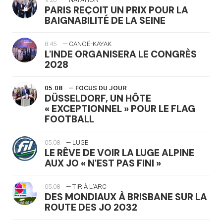
PARIS REÇOIT UN PRIX POUR LA
BAIGNABILITÉ DE LA SEINE
8:45
— CANOË-KAYAK
L'INDE ORGANISERA LE CONGRÈS
2028
05.08
— FOCUS DU JOUR
DÜSSELDORF, UN HÔTE
« EXCEPTIONNEL » POUR LE FLAG
FOOTBALL
05.08
— LUGE
LE RÊVE DE VOIR LA LUGE ALPINE
AUX JO « N'EST PAS FINI »
05.08
— TIR À L'ARC
DES MONDIAUX À BRISBANE SUR LA
ROUTE DES JO 2032