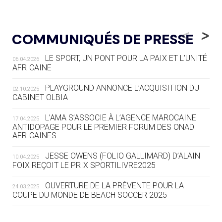
05.08
— ALPES FRANÇAISES 2030
LE VILLAGE OLYMPIQUE DES ARAVIS
<
>
COMMUNIQUÉS DE PRESSE
SE DESSINE
LE SPORT, UN PONT POUR LA PAIX ET L’UNITÉ
06.04.2026
04.08
— FOCUS DU JOUR
AFRICAINE
LE COJOP A TROUVÉ SON VILLAGE
OLYMPIQUE LYONNAIS
PLAYGROUND ANNONCE L’ACQUISITION DU
02.10.2025
CABINET OLBIA
04.08
— ALLEMAGNE
« L'ALLEMAGNE PEUT DÉMONTRER
L’AMA S’ASSOCIE À L’AGENCE MAROCAINE
17.04.2025
COMMENT ORGANISER DES JO
ANTIDOPAGE POUR LE PREMIER FORUM DES ONAD
AFRICAINES
RESPONSABLES »
JESSE OWENS (FOLIO GALLIMARD) D’ALAIN
10.04.2025
04.08
— ESCRIME
FOIX REÇOIT LE PRIX SPORTILIVRE2025
LA FIE LANCE LES GRANDES
MANŒUVRES EN VUE DES JO
OUVERTURE DE LA PRÉVENTE POUR LA
24.03.2025
COUPE DU MONDE DE BEACH SOCCER 2025
04.08
— DAKAR 2026
DES FRESQUES CÉLÈBRENT LES JOJ