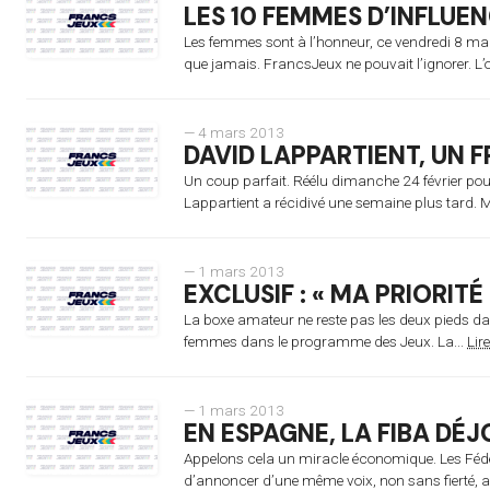
LES 10 FEMMES D’INFLU
Les femmes sont à l’honneur, ce vendredi 8 mar
que jamais. FrancsJeux ne pouvait l’ignorer. L’o
— 4 mars 2013
DAVID LAPPARTIENT, UN F
Un coup parfait. Réélu dimanche 24 février pour
Lappartient a récidivé une semaine plus tard. M
— 1 mars 2013
EXCLUSIF : « MA PRIORIT
La boxe amateur ne reste pas les deux pieds da
femmes dans le programme des Jeux. La...
Lire
— 1 mars 2013
EN ESPAGNE, LA FIBA DÉJ
Appelons cela un miracle économique. Les Fédér
d’annoncer d’une même voix, non sans fierté, avoi