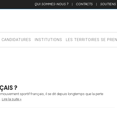
QUI SOMMES-NOUS ?
|
CONTACTS
|
SOUTIENS
CANDIDATURES
INSTITUTIONS
LES TERRITOIRES SE PRE
ÇAIS ?
u mouvement sportif français, il se dit depuis longtemps que la perte
..
Lire la suite »