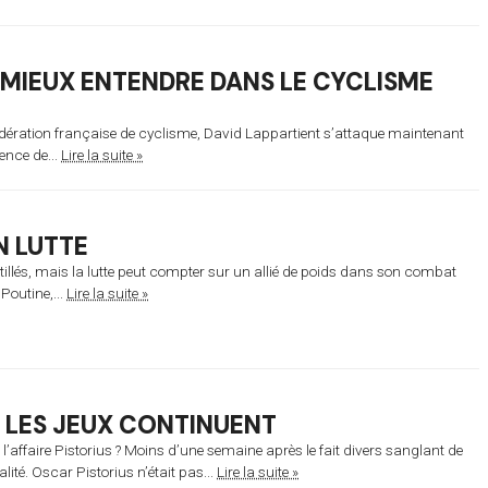
E MIEUX ENTENDRE DANS LE CYCLISME
édération française de cyclisme, David Lappartient s’attaque maintenant
ence de...
Lire la suite »
N LUTTE
illés, mais la lutte peut compter sur un allié de poids dans son combat
Poutine,...
Lire la suite »
 LES JEUX CONTINUENT
’affaire Pistorius ? Moins d’une semaine après le fait divers sanglant de
lité. Oscar Pistorius n’était pas...
Lire la suite »