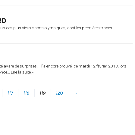
RD
l’un des plus vieux sports olympiques, dont les premières traces
 avare de surprises. Il l’a encore prouvé, ce mardi 12 février 2013, lors
nce...
Lire la suite »
117
118
119
120
→