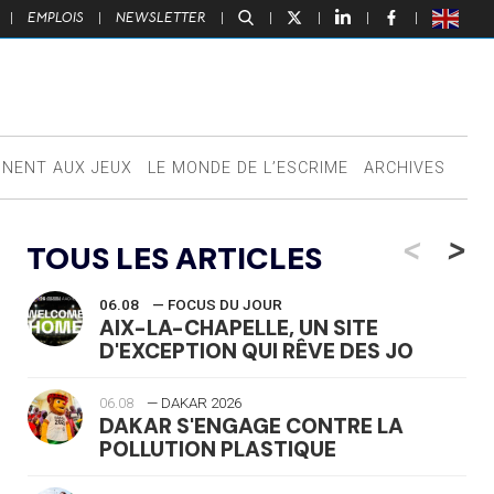
|
EMPLOIS
|
NEWSLETTER
|
|
|
|
|
NNENT AUX JEUX
LE MONDE DE L’ESCRIME
ARCHIVES
<
>
TOUS LES ARTICLES
06.08
— FOCUS DU JOUR
AIX-LA-CHAPELLE, UN SITE
D'EXCEPTION QUI RÊVE DES JO
06.08
— DAKAR 2026
DAKAR S'ENGAGE CONTRE LA
POLLUTION PLASTIQUE