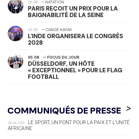
06.08
— NATATION
PARIS REÇOIT UN PRIX POUR LA
BAIGNABILITÉ DE LA SEINE
06.08
— CANOË-KAYAK
L'INDE ORGANISERA LE CONGRÈS
2028
05.08
— FOCUS DU JOUR
DÜSSELDORF, UN HÔTE
« EXCEPTIONNEL » POUR LE FLAG
FOOTBALL
05.08
— LUGE
LE RÊVE DE VOIR LA LUGE ALPINE
<
>
COMMUNIQUÉS DE PRESSE
AUX JO « N'EST PAS FINI »
LE SPORT, UN PONT POUR LA PAIX ET L’UNITÉ
06.04.2026
05.08
— TIR À L'ARC
AFRICAINE
DES MONDIAUX À BRISBANE SUR LA
ROUTE DES JO 2032