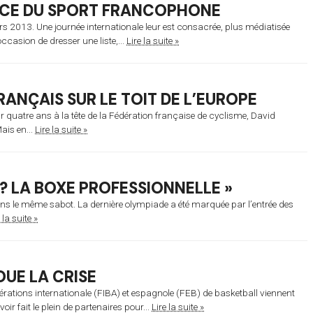
ENCE DU SPORT FRANCOPHONE
s 2013. Une journée internationale leur est consacrée, plus médiatisée
ccasion de dresser une liste,...
Lire la suite »
RANÇAIS SUR LE TOIT DE L’EUROPE
 quatre ans à la tête de la Fédération française de cyclisme, David
ais en...
Lire la suite »
É ? LA BOXE PROFESSIONNELLE »
ns le même sabot. La dernière olympiade a été marquée par l’entrée des
 la suite »
OUE LA CRISE
ations internationale (FIBA) et espagnole (FEB) de basketball viennent
r fait le plein de partenaires pour...
Lire la suite »