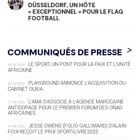
DÜSSELDORF, UN HÔTE
« EXCEPTIONNEL » POUR LE FLAG
FOOTBALL
05.08
— LUGE
LE RÊVE DE VOIR LA LUGE ALPINE
<
>
COMMUNIQUÉS DE PRESSE
AUX JO « N'EST PAS FINI »
LE SPORT, UN PONT POUR LA PAIX ET L’UNITÉ
06.04.2026
05.08
— TIR À L'ARC
AFRICAINE
DES MONDIAUX À BRISBANE SUR LA
ROUTE DES JO 2032
PLAYGROUND ANNONCE L’ACQUISITION DU
02.10.2025
CABINET OLBIA
05.08
— ALPES FRANÇAISES 2030
LE VILLAGE OLYMPIQUE DES ARAVIS
L’AMA S’ASSOCIE À L’AGENCE MAROCAINE
17.04.2025
SE DESSINE
ANTIDOPAGE POUR LE PREMIER FORUM DES ONAD
AFRICAINES
04.08
— FOCUS DU JOUR
JESSE OWENS (FOLIO GALLIMARD) D’ALAIN
10.04.2025
LE COJOP A TROUVÉ SON VILLAGE
FOIX REÇOIT LE PRIX SPORTILIVRE2025
OLYMPIQUE LYONNAIS