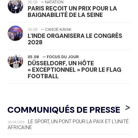
06.08
— NATATION
PARIS REÇOIT UN PRIX POUR LA
BAIGNABILITÉ DE LA SEINE
06.08
— CANOË-KAYAK
L'INDE ORGANISERA LE CONGRÈS
2028
05.08
— FOCUS DU JOUR
DÜSSELDORF, UN HÔTE
« EXCEPTIONNEL » POUR LE FLAG
FOOTBALL
05.08
— LUGE
LE RÊVE DE VOIR LA LUGE ALPINE
<
>
COMMUNIQUÉS DE PRESSE
AUX JO « N'EST PAS FINI »
LE SPORT, UN PONT POUR LA PAIX ET L’UNITÉ
06.04.2026
05.08
— TIR À L'ARC
AFRICAINE
DES MONDIAUX À BRISBANE SUR LA
ROUTE DES JO 2032