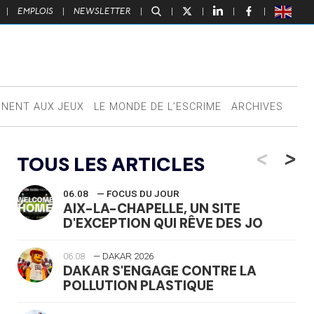
|
EMPLOIS
|
NEWSLETTER
|
|
|
|
|
NNENT AUX JEUX
LE MONDE DE L’ESCRIME
ARCHIVES
<
>
TOUS LES ARTICLES
06.08
— FOCUS DU JOUR
AIX-LA-CHAPELLE, UN SITE
D'EXCEPTION QUI RÊVE DES JO
06.08
— DAKAR 2026
DAKAR S'ENGAGE CONTRE LA
POLLUTION PLASTIQUE