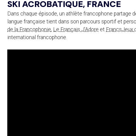
SKI ACROBATIQUE, FRANCE
Dans chaque épisode, un athlète francophone partage des
langue française tient dans son parcours sportif et per
de la Francophonie
,
Le Français J’Adore
et
FrancsJeux
international francophone.