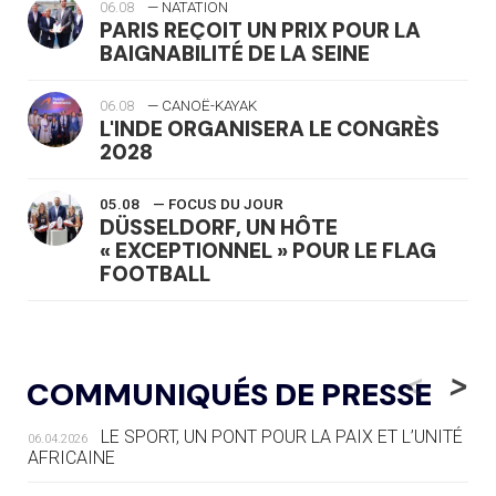
06.08
— NATATION
PARIS REÇOIT UN PRIX POUR LA
BAIGNABILITÉ DE LA SEINE
06.08
— CANOË-KAYAK
L'INDE ORGANISERA LE CONGRÈS
2028
05.08
— FOCUS DU JOUR
DÜSSELDORF, UN HÔTE
« EXCEPTIONNEL » POUR LE FLAG
FOOTBALL
05.08
— LUGE
LE RÊVE DE VOIR LA LUGE ALPINE
<
>
COMMUNIQUÉS DE PRESSE
AUX JO « N'EST PAS FINI »
LE SPORT, UN PONT POUR LA PAIX ET L’UNITÉ
06.04.2026
05.08
— TIR À L'ARC
AFRICAINE
DES MONDIAUX À BRISBANE SUR LA
ROUTE DES JO 2032