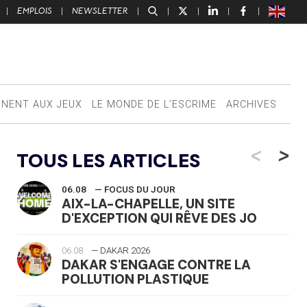
|
EMPLOIS
|
NEWSLETTER
|
|
|
|
|
NNENT AUX JEUX
LE MONDE DE L’ESCRIME
ARCHIVES
<
>
TOUS LES ARTICLES
06.08
— FOCUS DU JOUR
AIX-LA-CHAPELLE, UN SITE
D'EXCEPTION QUI RÊVE DES JO
06.08
— DAKAR 2026
DAKAR S'ENGAGE CONTRE LA
POLLUTION PLASTIQUE