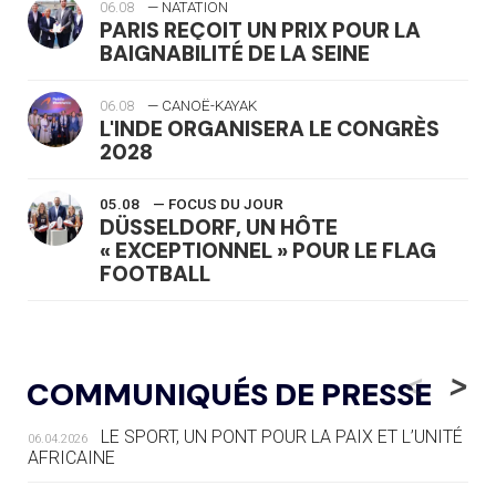
06.08
— NATATION
PARIS REÇOIT UN PRIX POUR LA
BAIGNABILITÉ DE LA SEINE
06.08
— CANOË-KAYAK
L'INDE ORGANISERA LE CONGRÈS
2028
05.08
— FOCUS DU JOUR
DÜSSELDORF, UN HÔTE
« EXCEPTIONNEL » POUR LE FLAG
FOOTBALL
05.08
— LUGE
LE RÊVE DE VOIR LA LUGE ALPINE
<
>
COMMUNIQUÉS DE PRESSE
AUX JO « N'EST PAS FINI »
LE SPORT, UN PONT POUR LA PAIX ET L’UNITÉ
06.04.2026
05.08
— TIR À L'ARC
AFRICAINE
DES MONDIAUX À BRISBANE SUR LA
ROUTE DES JO 2032