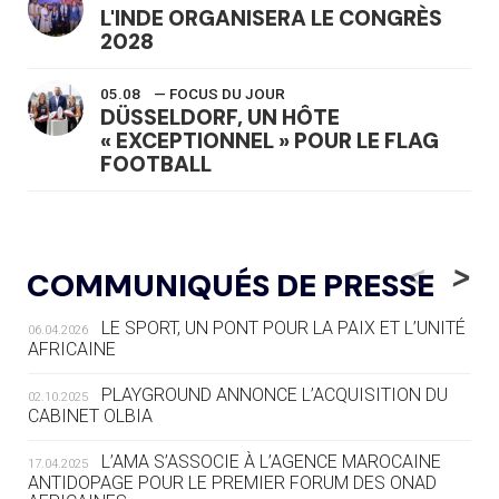
L'INDE ORGANISERA LE CONGRÈS
2028
05.08
— FOCUS DU JOUR
DÜSSELDORF, UN HÔTE
« EXCEPTIONNEL » POUR LE FLAG
FOOTBALL
05.08
— LUGE
LE RÊVE DE VOIR LA LUGE ALPINE
<
>
COMMUNIQUÉS DE PRESSE
AUX JO « N'EST PAS FINI »
LE SPORT, UN PONT POUR LA PAIX ET L’UNITÉ
06.04.2026
05.08
— TIR À L'ARC
AFRICAINE
DES MONDIAUX À BRISBANE SUR LA
ROUTE DES JO 2032
PLAYGROUND ANNONCE L’ACQUISITION DU
02.10.2025
CABINET OLBIA
05.08
— ALPES FRANÇAISES 2030
LE VILLAGE OLYMPIQUE DES ARAVIS
L’AMA S’ASSOCIE À L’AGENCE MAROCAINE
17.04.2025
SE DESSINE
ANTIDOPAGE POUR LE PREMIER FORUM DES ONAD