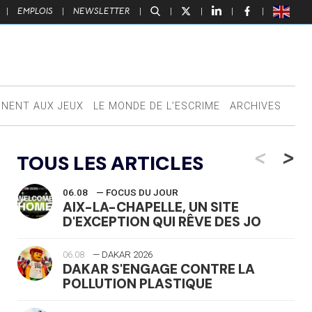
|
EMPLOIS
|
NEWSLETTER
|
|
|
|
|
NNENT AUX JEUX
LE MONDE DE L’ESCRIME
ARCHIVES
<
>
TOUS LES ARTICLES
06.08
— FOCUS DU JOUR
AIX-LA-CHAPELLE, UN SITE
D'EXCEPTION QUI RÊVE DES JO
06.08
— DAKAR 2026
DAKAR S'ENGAGE CONTRE LA
POLLUTION PLASTIQUE