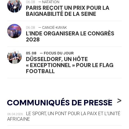
06.08
— NATATION
PARIS REÇOIT UN PRIX POUR LA
BAIGNABILITÉ DE LA SEINE
06.08
— CANOË-KAYAK
L'INDE ORGANISERA LE CONGRÈS
2028
05.08
— FOCUS DU JOUR
DÜSSELDORF, UN HÔTE
« EXCEPTIONNEL » POUR LE FLAG
FOOTBALL
05.08
— LUGE
LE RÊVE DE VOIR LA LUGE ALPINE
<
>
COMMUNIQUÉS DE PRESSE
AUX JO « N'EST PAS FINI »
LE SPORT, UN PONT POUR LA PAIX ET L’UNITÉ
06.04.2026
05.08
— TIR À L'ARC
AFRICAINE
DES MONDIAUX À BRISBANE SUR LA
ROUTE DES JO 2032