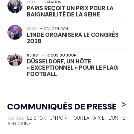
06.08
— NATATION
PARIS REÇOIT UN PRIX POUR LA
BAIGNABILITÉ DE LA SEINE
06.08
— CANOË-KAYAK
L'INDE ORGANISERA LE CONGRÈS
2028
05.08
— FOCUS DU JOUR
DÜSSELDORF, UN HÔTE
« EXCEPTIONNEL » POUR LE FLAG
FOOTBALL
05.08
— LUGE
LE RÊVE DE VOIR LA LUGE ALPINE
<
>
COMMUNIQUÉS DE PRESSE
AUX JO « N'EST PAS FINI »
LE SPORT, UN PONT POUR LA PAIX ET L’UNITÉ
06.04.2026
05.08
— TIR À L'ARC
AFRICAINE
DES MONDIAUX À BRISBANE SUR LA
ROUTE DES JO 2032