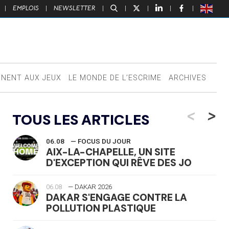
|
EMPLOIS
|
NEWSLETTER
|
|
|
|
|
NNENT AUX JEUX
LE MONDE DE L’ESCRIME
ARCHIVES
<
>
TOUS LES ARTICLES
06.08
— FOCUS DU JOUR
AIX-LA-CHAPELLE, UN SITE
D'EXCEPTION QUI RÊVE DES JO
06.08
— DAKAR 2026
DAKAR S'ENGAGE CONTRE LA
POLLUTION PLASTIQUE