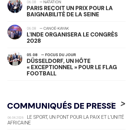
06.08
— NATATION
PARIS REÇOIT UN PRIX POUR LA
BAIGNABILITÉ DE LA SEINE
06.08
— CANOË-KAYAK
L'INDE ORGANISERA LE CONGRÈS
2028
05.08
— FOCUS DU JOUR
DÜSSELDORF, UN HÔTE
« EXCEPTIONNEL » POUR LE FLAG
FOOTBALL
05.08
— LUGE
LE RÊVE DE VOIR LA LUGE ALPINE
<
>
COMMUNIQUÉS DE PRESSE
AUX JO « N'EST PAS FINI »
LE SPORT, UN PONT POUR LA PAIX ET L’UNITÉ
06.04.2026
05.08
— TIR À L'ARC
AFRICAINE
DES MONDIAUX À BRISBANE SUR LA
ROUTE DES JO 2032