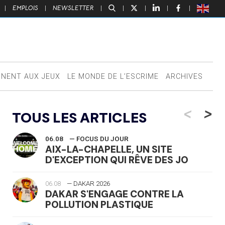
|
EMPLOIS
|
NEWSLETTER
|
|
|
|
|
NNENT AUX JEUX
LE MONDE DE L’ESCRIME
ARCHIVES
<
>
TOUS LES ARTICLES
06.08
— FOCUS DU JOUR
AIX-LA-CHAPELLE, UN SITE
D'EXCEPTION QUI RÊVE DES JO
06.08
— DAKAR 2026
DAKAR S'ENGAGE CONTRE LA
POLLUTION PLASTIQUE