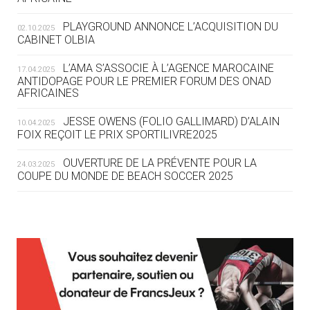
DES MONDIAUX À BRISBANE SUR LA
ROUTE DES JO 2032
PLAYGROUND ANNONCE L’ACQUISITION DU
02.10.2025
CABINET OLBIA
05.08
— ALPES FRANÇAISES 2030
LE VILLAGE OLYMPIQUE DES ARAVIS
L’AMA S’ASSOCIE À L’AGENCE MAROCAINE
17.04.2025
SE DESSINE
ANTIDOPAGE POUR LE PREMIER FORUM DES ONAD
AFRICAINES
04.08
— FOCUS DU JOUR
JESSE OWENS (FOLIO GALLIMARD) D’ALAIN
10.04.2025
LE COJOP A TROUVÉ SON VILLAGE
FOIX REÇOIT LE PRIX SPORTILIVRE2025
OLYMPIQUE LYONNAIS
OUVERTURE DE LA PRÉVENTE POUR LA
24.03.2025
COUPE DU MONDE DE BEACH SOCCER 2025
04.08
— ALLEMAGNE
« L'ALLEMAGNE PEUT DÉMONTRER
COMMENT ORGANISER DES JO
RESPONSABLES »
L’AMA FÉLICITE RICHARD POUND ET VALÉRIE
24.03.2025
FOURNEYRON, RÉCOMPENSÉS DE L’ORDRE OLYMPIQUE
L’AMA RECHERCHE DES HÔTES POUR LES
13.03.2025
04.08
— ESCRIME
RÉUNIONS DU CONSEIL DE FONDATION ET DU COMITÉ
LA FIE LANCE LES GRANDES
EXÉCUTIF
MANŒUVRES EN VUE DES JO