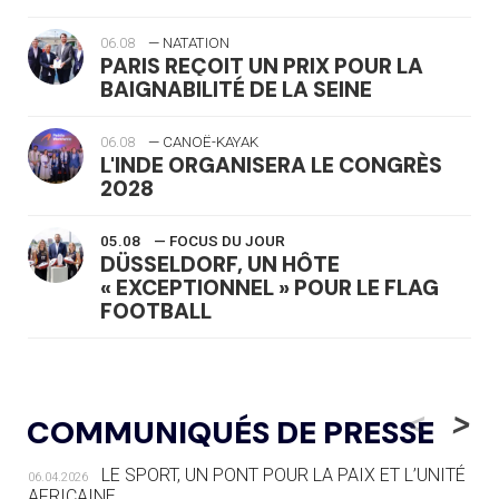
06.08
— NATATION
PARIS REÇOIT UN PRIX POUR LA
BAIGNABILITÉ DE LA SEINE
06.08
— CANOË-KAYAK
L'INDE ORGANISERA LE CONGRÈS
2028
05.08
— FOCUS DU JOUR
DÜSSELDORF, UN HÔTE
« EXCEPTIONNEL » POUR LE FLAG
FOOTBALL
05.08
— LUGE
LE RÊVE DE VOIR LA LUGE ALPINE
<
>
COMMUNIQUÉS DE PRESSE
AUX JO « N'EST PAS FINI »
LE SPORT, UN PONT POUR LA PAIX ET L’UNITÉ
06.04.2026
05.08
— TIR À L'ARC
AFRICAINE