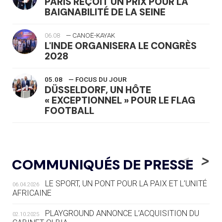
PARIS REÇOIT UN PRIX POUR LA
BAIGNABILITÉ DE LA SEINE
06.08
— CANOË-KAYAK
L'INDE ORGANISERA LE CONGRÈS
2028
05.08
— FOCUS DU JOUR
DÜSSELDORF, UN HÔTE
« EXCEPTIONNEL » POUR LE FLAG
FOOTBALL
05.08
— LUGE
LE RÊVE DE VOIR LA LUGE ALPINE
<
>
COMMUNIQUÉS DE PRESSE
AUX JO « N'EST PAS FINI »
LE SPORT, UN PONT POUR LA PAIX ET L’UNITÉ
06.04.2026
05.08
— TIR À L'ARC
AFRICAINE
DES MONDIAUX À BRISBANE SUR LA
ROUTE DES JO 2032
PLAYGROUND ANNONCE L’ACQUISITION DU
02.10.2025