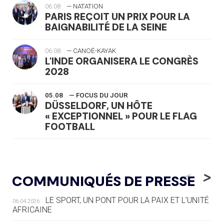
06.08
— NATATION
PARIS REÇOIT UN PRIX POUR LA
BAIGNABILITÉ DE LA SEINE
06.08
— CANOË-KAYAK
L'INDE ORGANISERA LE CONGRÈS
2028
05.08
— FOCUS DU JOUR
DÜSSELDORF, UN HÔTE
« EXCEPTIONNEL » POUR LE FLAG
FOOTBALL
05.08
— LUGE
LE RÊVE DE VOIR LA LUGE ALPINE
<
>
COMMUNIQUÉS DE PRESSE
AUX JO « N'EST PAS FINI »
LE SPORT, UN PONT POUR LA PAIX ET L’UNITÉ
06.04.2026
05.08
— TIR À L'ARC
AFRICAINE
DES MONDIAUX À BRISBANE SUR LA