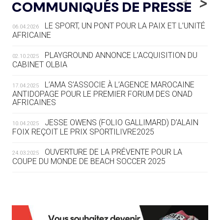
<
>
COMMUNIQUÉS DE PRESSE
AUX JO « N'EST PAS FINI »
LE SPORT, UN PONT POUR LA PAIX ET L’UNITÉ
06.04.2026
05.08
— TIR À L'ARC
AFRICAINE
DES MONDIAUX À BRISBANE SUR LA
ROUTE DES JO 2032
PLAYGROUND ANNONCE L’ACQUISITION DU
02.10.2025
CABINET OLBIA
05.08
— ALPES FRANÇAISES 2030
LE VILLAGE OLYMPIQUE DES ARAVIS
L’AMA S’ASSOCIE À L’AGENCE MAROCAINE
17.04.2025
SE DESSINE
ANTIDOPAGE POUR LE PREMIER FORUM DES ONAD
AFRICAINES
04.08
— FOCUS DU JOUR
JESSE OWENS (FOLIO GALLIMARD) D’ALAIN
10.04.2025
LE COJOP A TROUVÉ SON VILLAGE
FOIX REÇOIT LE PRIX SPORTILIVRE2025
OLYMPIQUE LYONNAIS
OUVERTURE DE LA PRÉVENTE POUR LA
24.03.2025
COUPE DU MONDE DE BEACH SOCCER 2025
04.08
— ALLEMAGNE
« L'ALLEMAGNE PEUT DÉMONTRER
COMMENT ORGANISER DES JO
RESPONSABLES »
L’AMA FÉLICITE RICHARD POUND ET VALÉRIE
24.03.2025
FOURNEYRON, RÉCOMPENSÉS DE L’ORDRE OLYMPIQUE
L’AMA RECHERCHE DES HÔTES POUR LES