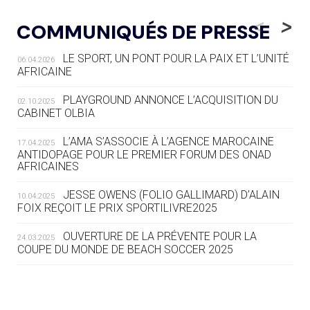
05.08
— LUGE
LE RÊVE DE VOIR LA LUGE ALPINE
<
>
COMMUNIQUÉS DE PRESSE
AUX JO « N'EST PAS FINI »
LE SPORT, UN PONT POUR LA PAIX ET L’UNITÉ
06.04.2026
05.08
— TIR À L'ARC
AFRICAINE
DES MONDIAUX À BRISBANE SUR LA
ROUTE DES JO 2032
PLAYGROUND ANNONCE L’ACQUISITION DU
02.10.2025
CABINET OLBIA
05.08
— ALPES FRANÇAISES 2030
LE VILLAGE OLYMPIQUE DES ARAVIS
L’AMA S’ASSOCIE À L’AGENCE MAROCAINE
17.04.2025
SE DESSINE
ANTIDOPAGE POUR LE PREMIER FORUM DES ONAD
AFRICAINES
04.08
— FOCUS DU JOUR
JESSE OWENS (FOLIO GALLIMARD) D’ALAIN
10.04.2025
LE COJOP A TROUVÉ SON VILLAGE
FOIX REÇOIT LE PRIX SPORTILIVRE2025
OLYMPIQUE LYONNAIS
OUVERTURE DE LA PRÉVENTE POUR LA
24.03.2025
COUPE DU MONDE DE BEACH SOCCER 2025
04.08
— ALLEMAGNE
« L'ALLEMAGNE PEUT DÉMONTRER
COMMENT ORGANISER DES JO
RESPONSABLES »
L’AMA FÉLICITE RICHARD POUND ET VALÉRIE
24.03.2025
FOURNEYRON, RÉCOMPENSÉS DE L’ORDRE OLYMPIQUE