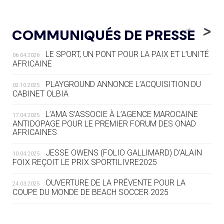
05.08
— LUGE
LE RÊVE DE VOIR LA LUGE ALPINE
<
>
COMMUNIQUÉS DE PRESSE
AUX JO « N'EST PAS FINI »
LE SPORT, UN PONT POUR LA PAIX ET L’UNITÉ
06.04.2026
05.08
— TIR À L'ARC
AFRICAINE
DES MONDIAUX À BRISBANE SUR LA
ROUTE DES JO 2032
PLAYGROUND ANNONCE L’ACQUISITION DU
02.10.2025
CABINET OLBIA
05.08
— ALPES FRANÇAISES 2030
LE VILLAGE OLYMPIQUE DES ARAVIS
L’AMA S’ASSOCIE À L’AGENCE MAROCAINE
17.04.2025
SE DESSINE
ANTIDOPAGE POUR LE PREMIER FORUM DES ONAD
AFRICAINES
04.08
— FOCUS DU JOUR
JESSE OWENS (FOLIO GALLIMARD) D’ALAIN
10.04.2025
LE COJOP A TROUVÉ SON VILLAGE
FOIX REÇOIT LE PRIX SPORTILIVRE2025
OLYMPIQUE LYONNAIS
OUVERTURE DE LA PRÉVENTE POUR LA
24.03.2025
COUPE DU MONDE DE BEACH SOCCER 2025
04.08
— ALLEMAGNE
« L'ALLEMAGNE PEUT DÉMONTRER
COMMENT ORGANISER DES JO
RESPONSABLES »
L’AMA FÉLICITE RICHARD POUND ET VALÉRIE
24.03.2025