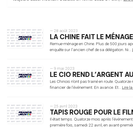
— 28 août 2023
LA CHINE FAIT LE MÉNAG
Remue-ménage en Chine. Plus de 500 jours aprè
enquête sur l’ancien chef de sa délégation. Ni...
— 9 mai 2023
LE CIO REND L’ARGENT A
Les Chinois n’ont pas trainé en route. Quatorze m
financier de l’événement. En avance. Et...
Lire la
— 25 avril 2023
TAPIS ROUGE POUR LE FIL
Il était temps. Quatorze mois après l’événement, 
première fois, samedi 22 avril, en avant-premièr