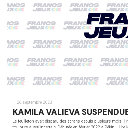
— 26 septembre 2023
KAMILA VALIEVA SUSPENDUE
Le feuilleton avait disparu des écrans depuis plusieurs mois. I
toujours aussi incertain. Débutée en février 2022 à Pékin,...
Lire 