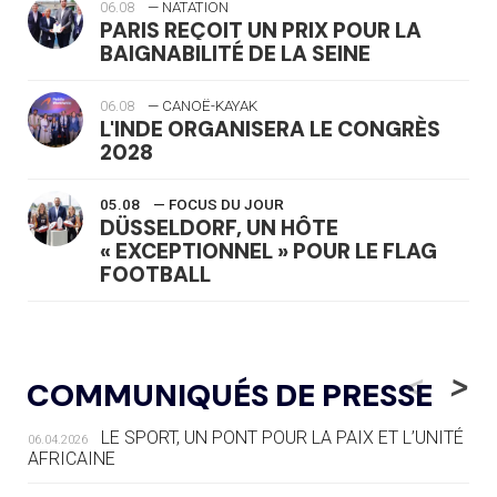
06.08
— NATATION
PARIS REÇOIT UN PRIX POUR LA
BAIGNABILITÉ DE LA SEINE
06.08
— CANOË-KAYAK
L'INDE ORGANISERA LE CONGRÈS
2028
05.08
— FOCUS DU JOUR
DÜSSELDORF, UN HÔTE
« EXCEPTIONNEL » POUR LE FLAG
FOOTBALL
05.08
— LUGE
LE RÊVE DE VOIR LA LUGE ALPINE
<
>
COMMUNIQUÉS DE PRESSE
AUX JO « N'EST PAS FINI »
LE SPORT, UN PONT POUR LA PAIX ET L’UNITÉ
06.04.2026
05.08
— TIR À L'ARC
AFRICAINE
DES MONDIAUX À BRISBANE SUR LA
ROUTE DES JO 2032