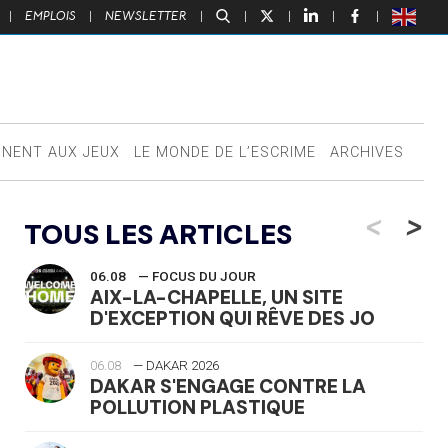
|
EMPLOIS
|
NEWSLETTER
|
|
|
|
|
NNENT AUX JEUX
LE MONDE DE L’ESCRIME
ARCHIVES
<
>
TOUS LES ARTICLES
06.08
— FOCUS DU JOUR
AIX-LA-CHAPELLE, UN SITE
D'EXCEPTION QUI RÊVE DES JO
06.08
— DAKAR 2026
DAKAR S'ENGAGE CONTRE LA
POLLUTION PLASTIQUE