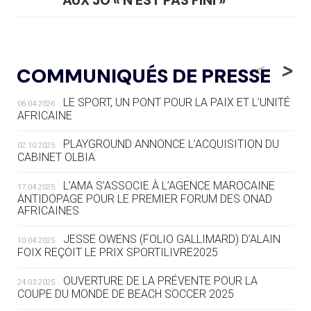
AUX JO « N'EST PAS FINI »
05.08
— TIR À L'ARC
DES MONDIAUX À BRISBANE SUR LA
<
>
COMMUNIQUÉS DE PRESSE
ROUTE DES JO 2032
LE SPORT, UN PONT POUR LA PAIX ET L’UNITÉ
06.04.2026
05.08
— ALPES FRANÇAISES 2030
AFRICAINE
LE VILLAGE OLYMPIQUE DES ARAVIS
SE DESSINE
PLAYGROUND ANNONCE L’ACQUISITION DU
02.10.2025
CABINET OLBIA
04.08
— FOCUS DU JOUR
LE COJOP A TROUVÉ SON VILLAGE
L’AMA S’ASSOCIE À L’AGENCE MAROCAINE
17.04.2025
OLYMPIQUE LYONNAIS
ANTIDOPAGE POUR LE PREMIER FORUM DES ONAD
AFRICAINES
04.08
— ALLEMAGNE
JESSE OWENS (FOLIO GALLIMARD) D’ALAIN
10.04.2025
« L'ALLEMAGNE PEUT DÉMONTRER
FOIX REÇOIT LE PRIX SPORTILIVRE2025
COMMENT ORGANISER DES JO
RESPONSABLES »
OUVERTURE DE LA PRÉVENTE POUR LA
24.03.2025
COUPE DU MONDE DE BEACH SOCCER 2025
04.08
— ESCRIME