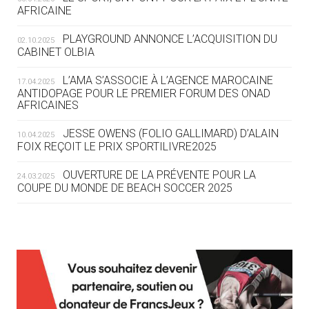
05.08
— TIR À L'ARC
AFRICAINE
DES MONDIAUX À BRISBANE SUR LA
ROUTE DES JO 2032
PLAYGROUND ANNONCE L’ACQUISITION DU
02.10.2025
CABINET OLBIA
05.08
— ALPES FRANÇAISES 2030
LE VILLAGE OLYMPIQUE DES ARAVIS
L’AMA S’ASSOCIE À L’AGENCE MAROCAINE
17.04.2025
SE DESSINE
ANTIDOPAGE POUR LE PREMIER FORUM DES ONAD
AFRICAINES
04.08
— FOCUS DU JOUR
JESSE OWENS (FOLIO GALLIMARD) D’ALAIN
10.04.2025
LE COJOP A TROUVÉ SON VILLAGE
FOIX REÇOIT LE PRIX SPORTILIVRE2025
OLYMPIQUE LYONNAIS
OUVERTURE DE LA PRÉVENTE POUR LA
24.03.2025
COUPE DU MONDE DE BEACH SOCCER 2025
04.08
— ALLEMAGNE
« L'ALLEMAGNE PEUT DÉMONTRER
COMMENT ORGANISER DES JO
RESPONSABLES »
L’AMA FÉLICITE RICHARD POUND ET VALÉRIE
24.03.2025
FOURNEYRON, RÉCOMPENSÉS DE L’ORDRE OLYMPIQUE
L’AMA RECHERCHE DES HÔTES POUR LES
13.03.2025
04.08
— ESCRIME
RÉUNIONS DU CONSEIL DE FONDATION ET DU COMITÉ
LA FIE LANCE LES GRANDES
EXÉCUTIF
MANŒUVRES EN VUE DES JO