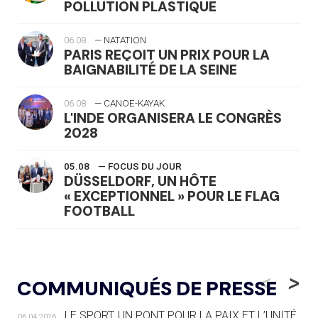
POLLUTION PLASTIQUE
06.08
— NATATION
PARIS REÇOIT UN PRIX POUR LA
BAIGNABILITÉ DE LA SEINE
06.08
— CANOË-KAYAK
L'INDE ORGANISERA LE CONGRÈS
2028
05.08
— FOCUS DU JOUR
DÜSSELDORF, UN HÔTE
« EXCEPTIONNEL » POUR LE FLAG
FOOTBALL
05.08
— LUGE
LE RÊVE DE VOIR LA LUGE ALPINE
<
>
COMMUNIQUÉS DE PRESSE
AUX JO « N'EST PAS FINI »
LE SPORT, UN PONT POUR LA PAIX ET L’UNITÉ
06.04.2026