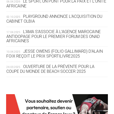
LE SPORT, UN PONT POUR LA PAIX ET L’UNITÉ
06.04.2026
05.08
— TIR À L'ARC
AFRICAINE
DES MONDIAUX À BRISBANE SUR LA
ROUTE DES JO 2032
PLAYGROUND ANNONCE L’ACQUISITION DU
02.10.2025
CABINET OLBIA
05.08
— ALPES FRANÇAISES 2030
LE VILLAGE OLYMPIQUE DES ARAVIS
L’AMA S’ASSOCIE À L’AGENCE MAROCAINE
17.04.2025
SE DESSINE
ANTIDOPAGE POUR LE PREMIER FORUM DES ONAD
AFRICAINES
04.08
— FOCUS DU JOUR
JESSE OWENS (FOLIO GALLIMARD) D’ALAIN
10.04.2025
LE COJOP A TROUVÉ SON VILLAGE
FOIX REÇOIT LE PRIX SPORTILIVRE2025
OLYMPIQUE LYONNAIS
OUVERTURE DE LA PRÉVENTE POUR LA
24.03.2025
COUPE DU MONDE DE BEACH SOCCER 2025
04.08
— ALLEMAGNE
« L'ALLEMAGNE PEUT DÉMONTRER
COMMENT ORGANISER DES JO
RESPONSABLES »
L’AMA FÉLICITE RICHARD POUND ET VALÉRIE
24.03.2025
FOURNEYRON, RÉCOMPENSÉS DE L’ORDRE OLYMPIQUE
L’AMA RECHERCHE DES HÔTES POUR LES
13.03.2025
04.08
— ESCRIME
RÉUNIONS DU CONSEIL DE FONDATION ET DU COMITÉ
LA FIE LANCE LES GRANDES
EXÉCUTIF