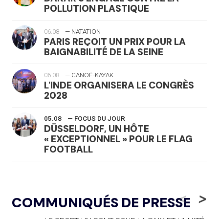
POLLUTION PLASTIQUE
06.08
— NATATION
PARIS REÇOIT UN PRIX POUR LA
BAIGNABILITÉ DE LA SEINE
06.08
— CANOË-KAYAK
L'INDE ORGANISERA LE CONGRÈS
2028
05.08
— FOCUS DU JOUR
DÜSSELDORF, UN HÔTE
« EXCEPTIONNEL » POUR LE FLAG
FOOTBALL
05.08
— LUGE
LE RÊVE DE VOIR LA LUGE ALPINE
<
>
COMMUNIQUÉS DE PRESSE
AUX JO « N'EST PAS FINI »