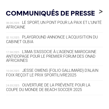
05.08
— LUGE
LE RÊVE DE VOIR LA LUGE ALPINE
<
>
COMMUNIQUÉS DE PRESSE
AUX JO « N'EST PAS FINI »
LE SPORT, UN PONT POUR LA PAIX ET L’UNITÉ
06.04.2026
05.08
— TIR À L'ARC
AFRICAINE
DES MONDIAUX À BRISBANE SUR LA
ROUTE DES JO 2032
PLAYGROUND ANNONCE L’ACQUISITION DU
02.10.2025
CABINET OLBIA
05.08
— ALPES FRANÇAISES 2030
LE VILLAGE OLYMPIQUE DES ARAVIS
L’AMA S’ASSOCIE À L’AGENCE MAROCAINE
17.04.2025
SE DESSINE
ANTIDOPAGE POUR LE PREMIER FORUM DES ONAD
AFRICAINES
04.08
— FOCUS DU JOUR
JESSE OWENS (FOLIO GALLIMARD) D’ALAIN
10.04.2025
LE COJOP A TROUVÉ SON VILLAGE
FOIX REÇOIT LE PRIX SPORTILIVRE2025
OLYMPIQUE LYONNAIS
OUVERTURE DE LA PRÉVENTE POUR LA
24.03.2025
COUPE DU MONDE DE BEACH SOCCER 2025
04.08
— ALLEMAGNE
« L'ALLEMAGNE PEUT DÉMONTRER
COMMENT ORGANISER DES JO
RESPONSABLES »
L’AMA FÉLICITE RICHARD POUND ET VALÉRIE
24.03.2025
FOURNEYRON, RÉCOMPENSÉS DE L’ORDRE OLYMPIQUE