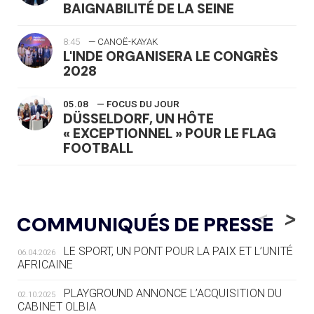
BAIGNABILITÉ DE LA SEINE
8:45
— CANOË-KAYAK
L'INDE ORGANISERA LE CONGRÈS
2028
05.08
— FOCUS DU JOUR
DÜSSELDORF, UN HÔTE
« EXCEPTIONNEL » POUR LE FLAG
FOOTBALL
05.08
— LUGE
LE RÊVE DE VOIR LA LUGE ALPINE
<
>
COMMUNIQUÉS DE PRESSE
AUX JO « N'EST PAS FINI »
LE SPORT, UN PONT POUR LA PAIX ET L’UNITÉ
06.04.2026
05.08
— TIR À L'ARC
AFRICAINE
DES MONDIAUX À BRISBANE SUR LA
ROUTE DES JO 2032
PLAYGROUND ANNONCE L’ACQUISITION DU
02.10.2025
CABINET OLBIA