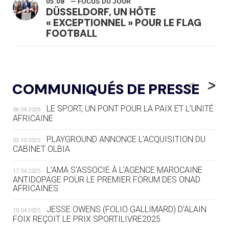
05.08
— FOCUS DU JOUR
DÜSSELDORF, UN HÔTE
« EXCEPTIONNEL » POUR LE FLAG
FOOTBALL
05.08
— LUGE
LE RÊVE DE VOIR LA LUGE ALPINE
<
>
COMMUNIQUÉS DE PRESSE
AUX JO « N'EST PAS FINI »
LE SPORT, UN PONT POUR LA PAIX ET L’UNITÉ
06.04.2026
05.08
— TIR À L'ARC
AFRICAINE
DES MONDIAUX À BRISBANE SUR LA
ROUTE DES JO 2032
PLAYGROUND ANNONCE L’ACQUISITION DU
02.10.2025
CABINET OLBIA
05.08
— ALPES FRANÇAISES 2030
LE VILLAGE OLYMPIQUE DES ARAVIS
L’AMA S’ASSOCIE À L’AGENCE MAROCAINE
17.04.2025
SE DESSINE
ANTIDOPAGE POUR LE PREMIER FORUM DES ONAD
AFRICAINES
04.08
— FOCUS DU JOUR
JESSE OWENS (FOLIO GALLIMARD) D’ALAIN
10.04.2025
LE COJOP A TROUVÉ SON VILLAGE
FOIX REÇOIT LE PRIX SPORTILIVRE2025
OLYMPIQUE LYONNAIS