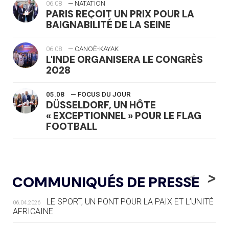
06.08
— NATATION
PARIS REÇOIT UN PRIX POUR LA
BAIGNABILITÉ DE LA SEINE
06.08
— CANOË-KAYAK
L'INDE ORGANISERA LE CONGRÈS
2028
05.08
— FOCUS DU JOUR
DÜSSELDORF, UN HÔTE
« EXCEPTIONNEL » POUR LE FLAG
FOOTBALL
05.08
— LUGE
LE RÊVE DE VOIR LA LUGE ALPINE
<
>
COMMUNIQUÉS DE PRESSE
AUX JO « N'EST PAS FINI »
LE SPORT, UN PONT POUR LA PAIX ET L’UNITÉ
06.04.2026
05.08
— TIR À L'ARC
AFRICAINE
DES MONDIAUX À BRISBANE SUR LA
ROUTE DES JO 2032