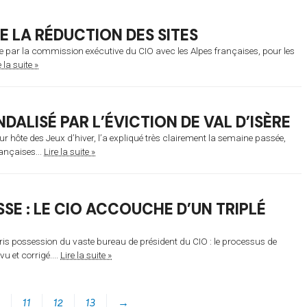
E LA RÉDUCTION DES SITES
e par la commission exécutive du CIO avec les Alpes françaises, pour les
e la suite »
ALISÉ PAR L’ÉVICTION DE VAL D’ISÈRE
ur hôte des Jeux d’hiver, l’a expliqué très clairement la semaine passée,
ançaises...
Lire la suite »
SSE : LE CIO ACCOUCHE D’UN TRIPLÉ
is possession du vaste bureau de président du CIO : le processus de
u et corrigé....
Lire la suite »
11
12
13
→