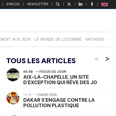
|
EMPLOIS
|
NEWSLETTER
|
|
|
|
|
NNENT AUX JEUX
LE MONDE DE L’ESCRIME
ARCHIVES
<
>
TOUS LES ARTICLES
06.08
— FOCUS DU JOUR
AIX-LA-CHAPELLE, UN SITE
D'EXCEPTION QUI RÊVE DES JO
06.08
— DAKAR 2026
DAKAR S'ENGAGE CONTRE LA
POLLUTION PLASTIQUE