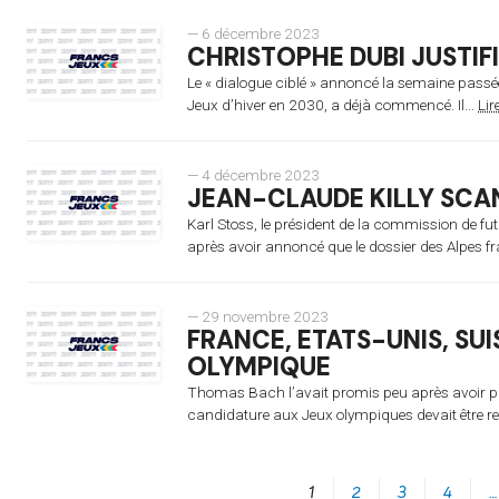
— 6 décembre 2023
CHRISTOPHE DUBI JUSTIFI
Le « dialogue ciblé » annoncé la semaine passé
Jeux d’hiver en 2030, a déjà commencé. Il...
Lir
— 4 décembre 2023
JEAN-CLAUDE KILLY SCAND
Karl Stoss, le président de la commission de fut
après avoir annoncé que le dossier des Alpes fr
— 29 novembre 2023
FRANCE, ETATS-UNIS, SUI
OLYMPIQUE
Thomas Bach l’avait promis peu après avoir pr
candidature aux Jeux olympiques devait être rev
1
2
3
4
…