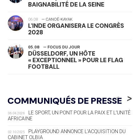
BAIGNABILITÉ DE LA SEINE
06.08
— CANOË-KAYAK
L'INDE ORGANISERA LE CONGRÈS
2028
05.08
— FOCUS DU JOUR
DÜSSELDORF, UN HÔTE
« EXCEPTIONNEL » POUR LE FLAG
FOOTBALL
05.08
— LUGE
LE RÊVE DE VOIR LA LUGE ALPINE
<
>
COMMUNIQUÉS DE PRESSE
AUX JO « N'EST PAS FINI »
LE SPORT, UN PONT POUR LA PAIX ET L’UNITÉ
06.04.2026
05.08
— TIR À L'ARC
AFRICAINE
DES MONDIAUX À BRISBANE SUR LA
ROUTE DES JO 2032
PLAYGROUND ANNONCE L’ACQUISITION DU
02.10.2025
CABINET OLBIA