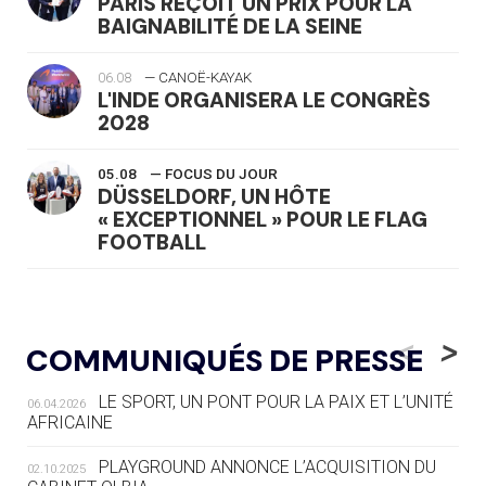
PARIS REÇOIT UN PRIX POUR LA
BAIGNABILITÉ DE LA SEINE
06.08
— CANOË-KAYAK
L'INDE ORGANISERA LE CONGRÈS
2028
05.08
— FOCUS DU JOUR
DÜSSELDORF, UN HÔTE
« EXCEPTIONNEL » POUR LE FLAG
FOOTBALL
05.08
— LUGE
LE RÊVE DE VOIR LA LUGE ALPINE
<
>
COMMUNIQUÉS DE PRESSE
AUX JO « N'EST PAS FINI »
LE SPORT, UN PONT POUR LA PAIX ET L’UNITÉ
06.04.2026
05.08
— TIR À L'ARC
AFRICAINE
DES MONDIAUX À BRISBANE SUR LA
ROUTE DES JO 2032
PLAYGROUND ANNONCE L’ACQUISITION DU
02.10.2025