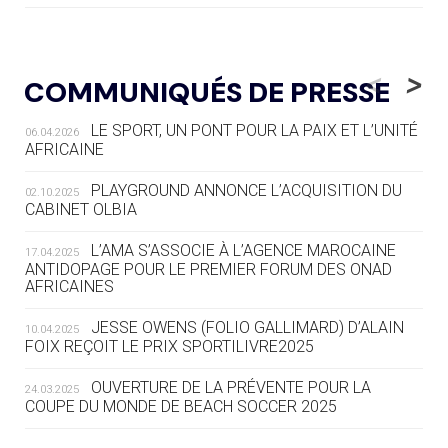
05.08
— LUGE
LE RÊVE DE VOIR LA LUGE ALPINE
<
>
COMMUNIQUÉS DE PRESSE
AUX JO « N'EST PAS FINI »
LE SPORT, UN PONT POUR LA PAIX ET L’UNITÉ
06.04.2026
05.08
— TIR À L'ARC
AFRICAINE
DES MONDIAUX À BRISBANE SUR LA
ROUTE DES JO 2032
PLAYGROUND ANNONCE L’ACQUISITION DU
02.10.2025
CABINET OLBIA
05.08
— ALPES FRANÇAISES 2030
LE VILLAGE OLYMPIQUE DES ARAVIS
L’AMA S’ASSOCIE À L’AGENCE MAROCAINE
17.04.2025
SE DESSINE
ANTIDOPAGE POUR LE PREMIER FORUM DES ONAD
AFRICAINES
04.08
— FOCUS DU JOUR
JESSE OWENS (FOLIO GALLIMARD) D’ALAIN
10.04.2025
LE COJOP A TROUVÉ SON VILLAGE
FOIX REÇOIT LE PRIX SPORTILIVRE2025
OLYMPIQUE LYONNAIS
OUVERTURE DE LA PRÉVENTE POUR LA
24.03.2025
COUPE DU MONDE DE BEACH SOCCER 2025
04.08
— ALLEMAGNE
« L'ALLEMAGNE PEUT DÉMONTRER
COMMENT ORGANISER DES JO