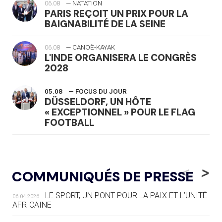
06.08
— NATATION
PARIS REÇOIT UN PRIX POUR LA
BAIGNABILITÉ DE LA SEINE
06.08
— CANOË-KAYAK
L'INDE ORGANISERA LE CONGRÈS
2028
05.08
— FOCUS DU JOUR
DÜSSELDORF, UN HÔTE
« EXCEPTIONNEL » POUR LE FLAG
FOOTBALL
05.08
— LUGE
LE RÊVE DE VOIR LA LUGE ALPINE
<
>
COMMUNIQUÉS DE PRESSE
AUX JO « N'EST PAS FINI »
LE SPORT, UN PONT POUR LA PAIX ET L’UNITÉ
06.04.2026
05.08
— TIR À L'ARC
AFRICAINE
DES MONDIAUX À BRISBANE SUR LA
ROUTE DES JO 2032