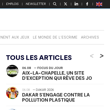
|
EMPLOIS
|
NEWSLETTER
|
|
|
|
|
NNENT AUX JEUX
LE MONDE DE L’ESCRIME
ARCHIVES
<
>
TOUS LES ARTICLES
06.08
— FOCUS DU JOUR
AIX-LA-CHAPELLE, UN SITE
D'EXCEPTION QUI RÊVE DES JO
06.08
— DAKAR 2026
DAKAR S'ENGAGE CONTRE LA
POLLUTION PLASTIQUE