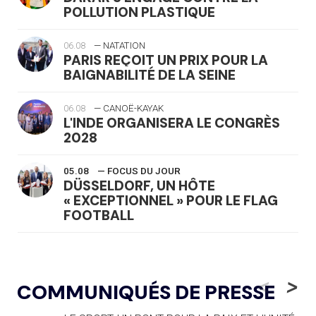
POLLUTION PLASTIQUE
06.08
— NATATION
PARIS REÇOIT UN PRIX POUR LA
BAIGNABILITÉ DE LA SEINE
06.08
— CANOË-KAYAK
L'INDE ORGANISERA LE CONGRÈS
2028
05.08
— FOCUS DU JOUR
DÜSSELDORF, UN HÔTE
« EXCEPTIONNEL » POUR LE FLAG
FOOTBALL
05.08
— LUGE
LE RÊVE DE VOIR LA LUGE ALPINE
<
>
COMMUNIQUÉS DE PRESSE
AUX JO « N'EST PAS FINI »