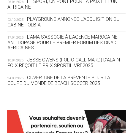
LE SPORT, UN PONT POUR LA PAIX ET L’UNITÉ
06.04.2026
05.08
— TIR À L'ARC
AFRICAINE
DES MONDIAUX À BRISBANE SUR LA
ROUTE DES JO 2032
PLAYGROUND ANNONCE L’ACQUISITION DU
02.10.2025
CABINET OLBIA
05.08
— ALPES FRANÇAISES 2030
LE VILLAGE OLYMPIQUE DES ARAVIS
L’AMA S’ASSOCIE À L’AGENCE MAROCAINE
17.04.2025
SE DESSINE
ANTIDOPAGE POUR LE PREMIER FORUM DES ONAD
AFRICAINES
04.08
— FOCUS DU JOUR
JESSE OWENS (FOLIO GALLIMARD) D’ALAIN
10.04.2025
LE COJOP A TROUVÉ SON VILLAGE
FOIX REÇOIT LE PRIX SPORTILIVRE2025
OLYMPIQUE LYONNAIS
OUVERTURE DE LA PRÉVENTE POUR LA
24.03.2025
COUPE DU MONDE DE BEACH SOCCER 2025
04.08
— ALLEMAGNE
« L'ALLEMAGNE PEUT DÉMONTRER
COMMENT ORGANISER DES JO
RESPONSABLES »
L’AMA FÉLICITE RICHARD POUND ET VALÉRIE
24.03.2025
FOURNEYRON, RÉCOMPENSÉS DE L’ORDRE OLYMPIQUE
L’AMA RECHERCHE DES HÔTES POUR LES
13.03.2025
04.08
— ESCRIME
RÉUNIONS DU CONSEIL DE FONDATION ET DU COMITÉ
LA FIE LANCE LES GRANDES
EXÉCUTIF