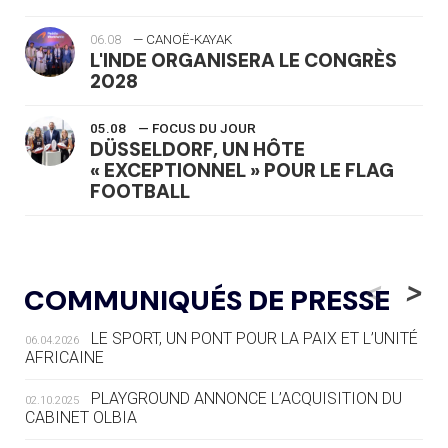
06.08
— CANOË-KAYAK
L'INDE ORGANISERA LE CONGRÈS
2028
05.08
— FOCUS DU JOUR
DÜSSELDORF, UN HÔTE
« EXCEPTIONNEL » POUR LE FLAG
FOOTBALL
05.08
— LUGE
LE RÊVE DE VOIR LA LUGE ALPINE
<
>
COMMUNIQUÉS DE PRESSE
AUX JO « N'EST PAS FINI »
LE SPORT, UN PONT POUR LA PAIX ET L’UNITÉ
06.04.2026
05.08
— TIR À L'ARC
AFRICAINE
DES MONDIAUX À BRISBANE SUR LA
ROUTE DES JO 2032
PLAYGROUND ANNONCE L’ACQUISITION DU
02.10.2025
CABINET OLBIA
05.08
— ALPES FRANÇAISES 2030