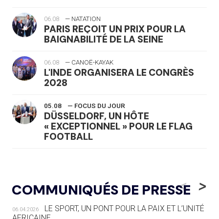
06.08
— NATATION
PARIS REÇOIT UN PRIX POUR LA
BAIGNABILITÉ DE LA SEINE
06.08
— CANOË-KAYAK
L'INDE ORGANISERA LE CONGRÈS
2028
05.08
— FOCUS DU JOUR
DÜSSELDORF, UN HÔTE
« EXCEPTIONNEL » POUR LE FLAG
FOOTBALL
05.08
— LUGE
LE RÊVE DE VOIR LA LUGE ALPINE
<
>
COMMUNIQUÉS DE PRESSE
AUX JO « N'EST PAS FINI »
LE SPORT, UN PONT POUR LA PAIX ET L’UNITÉ
06.04.2026
05.08
— TIR À L'ARC
AFRICAINE