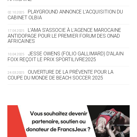
DES MONDIAUX À BRISBANE SUR LA
ROUTE DES JO 2032
PLAYGROUND ANNONCE L’ACQUISITION DU
02.10.2025
CABINET OLBIA
05.08
— ALPES FRANÇAISES 2030
LE VILLAGE OLYMPIQUE DES ARAVIS
L’AMA S’ASSOCIE À L’AGENCE MAROCAINE
17.04.2025
SE DESSINE
ANTIDOPAGE POUR LE PREMIER FORUM DES ONAD
AFRICAINES
04.08
— FOCUS DU JOUR
JESSE OWENS (FOLIO GALLIMARD) D’ALAIN
10.04.2025
LE COJOP A TROUVÉ SON VILLAGE
FOIX REÇOIT LE PRIX SPORTILIVRE2025
OLYMPIQUE LYONNAIS
OUVERTURE DE LA PRÉVENTE POUR LA
24.03.2025
COUPE DU MONDE DE BEACH SOCCER 2025
04.08
— ALLEMAGNE
« L'ALLEMAGNE PEUT DÉMONTRER
COMMENT ORGANISER DES JO
RESPONSABLES »
L’AMA FÉLICITE RICHARD POUND ET VALÉRIE
24.03.2025
FOURNEYRON, RÉCOMPENSÉS DE L’ORDRE OLYMPIQUE
L’AMA RECHERCHE DES HÔTES POUR LES
13.03.2025
04.08
— ESCRIME
RÉUNIONS DU CONSEIL DE FONDATION ET DU COMITÉ
LA FIE LANCE LES GRANDES
EXÉCUTIF
MANŒUVRES EN VUE DES JO