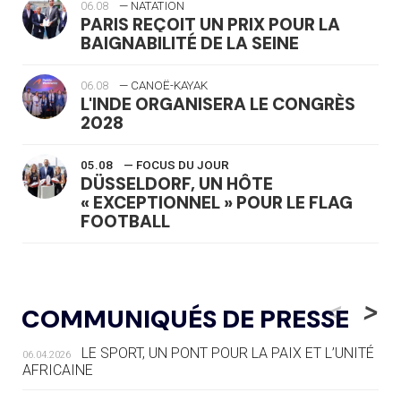
06.08
— NATATION
PARIS REÇOIT UN PRIX POUR LA
BAIGNABILITÉ DE LA SEINE
06.08
— CANOË-KAYAK
L'INDE ORGANISERA LE CONGRÈS
2028
05.08
— FOCUS DU JOUR
DÜSSELDORF, UN HÔTE
« EXCEPTIONNEL » POUR LE FLAG
FOOTBALL
05.08
— LUGE
LE RÊVE DE VOIR LA LUGE ALPINE
<
>
COMMUNIQUÉS DE PRESSE
AUX JO « N'EST PAS FINI »
LE SPORT, UN PONT POUR LA PAIX ET L’UNITÉ
06.04.2026
05.08
— TIR À L'ARC
AFRICAINE
DES MONDIAUX À BRISBANE SUR LA
ROUTE DES JO 2032