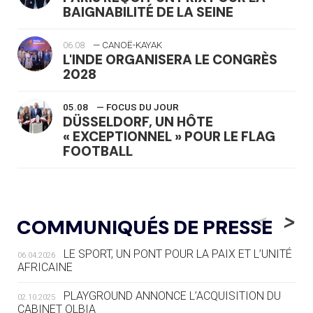
BAIGNABILITÉ DE LA SEINE
06.08
— CANOË-KAYAK
L'INDE ORGANISERA LE CONGRÈS
2028
05.08
— FOCUS DU JOUR
DÜSSELDORF, UN HÔTE
« EXCEPTIONNEL » POUR LE FLAG
FOOTBALL
05.08
— LUGE
LE RÊVE DE VOIR LA LUGE ALPINE
<
>
COMMUNIQUÉS DE PRESSE
AUX JO « N'EST PAS FINI »
LE SPORT, UN PONT POUR LA PAIX ET L’UNITÉ
06.04.2026
05.08
— TIR À L'ARC
AFRICAINE
DES MONDIAUX À BRISBANE SUR LA
ROUTE DES JO 2032
PLAYGROUND ANNONCE L’ACQUISITION DU
02.10.2025
CABINET OLBIA