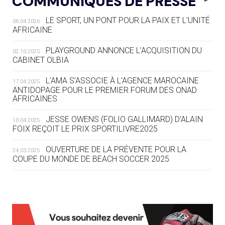
COMMUNIQUÉS DE PRESSE
AUX JO « N'EST PAS FINI »
LE SPORT, UN PONT POUR LA PAIX ET L’UNITÉ
06.04.2026
05.08
— TIR À L'ARC
AFRICAINE
DES MONDIAUX À BRISBANE SUR LA
ROUTE DES JO 2032
PLAYGROUND ANNONCE L’ACQUISITION DU
02.10.2025
CABINET OLBIA
05.08
— ALPES FRANÇAISES 2030
LE VILLAGE OLYMPIQUE DES ARAVIS
L’AMA S’ASSOCIE À L’AGENCE MAROCAINE
17.04.2025
SE DESSINE
ANTIDOPAGE POUR LE PREMIER FORUM DES ONAD
AFRICAINES
04.08
— FOCUS DU JOUR
JESSE OWENS (FOLIO GALLIMARD) D’ALAIN
10.04.2025
LE COJOP A TROUVÉ SON VILLAGE
FOIX REÇOIT LE PRIX SPORTILIVRE2025
OLYMPIQUE LYONNAIS
OUVERTURE DE LA PRÉVENTE POUR LA
24.03.2025
COUPE DU MONDE DE BEACH SOCCER 2025
04.08
— ALLEMAGNE
« L'ALLEMAGNE PEUT DÉMONTRER
COMMENT ORGANISER DES JO
RESPONSABLES »
L’AMA FÉLICITE RICHARD POUND ET VALÉRIE
24.03.2025
FOURNEYRON, RÉCOMPENSÉS DE L’ORDRE OLYMPIQUE
L’AMA RECHERCHE DES HÔTES POUR LES
13.03.2025
04.08
— ESCRIME