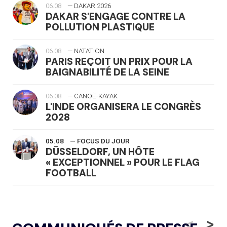
06.08
— DAKAR 2026
DAKAR S'ENGAGE CONTRE LA
POLLUTION PLASTIQUE
06.08
— NATATION
PARIS REÇOIT UN PRIX POUR LA
BAIGNABILITÉ DE LA SEINE
06.08
— CANOË-KAYAK
L'INDE ORGANISERA LE CONGRÈS
2028
05.08
— FOCUS DU JOUR
DÜSSELDORF, UN HÔTE
« EXCEPTIONNEL » POUR LE FLAG
FOOTBALL
05.08
— LUGE
LE RÊVE DE VOIR LA LUGE ALPINE
<
>