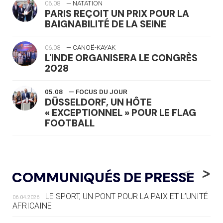
06.08
— NATATION
PARIS REÇOIT UN PRIX POUR LA
BAIGNABILITÉ DE LA SEINE
06.08
— CANOË-KAYAK
L'INDE ORGANISERA LE CONGRÈS
2028
05.08
— FOCUS DU JOUR
DÜSSELDORF, UN HÔTE
« EXCEPTIONNEL » POUR LE FLAG
FOOTBALL
05.08
— LUGE
LE RÊVE DE VOIR LA LUGE ALPINE
<
>
COMMUNIQUÉS DE PRESSE
AUX JO « N'EST PAS FINI »
LE SPORT, UN PONT POUR LA PAIX ET L’UNITÉ
06.04.2026
05.08
— TIR À L'ARC
AFRICAINE
DES MONDIAUX À BRISBANE SUR LA
ROUTE DES JO 2032