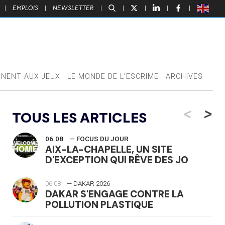
|
EMPLOIS
|
NEWSLETTER
|
|
|
|
|
NNENT AUX JEUX
LE MONDE DE L’ESCRIME
ARCHIVES
<
>
TOUS LES ARTICLES
06.08
— FOCUS DU JOUR
AIX-LA-CHAPELLE, UN SITE
D'EXCEPTION QUI RÊVE DES JO
06.08
— DAKAR 2026
DAKAR S'ENGAGE CONTRE LA
POLLUTION PLASTIQUE