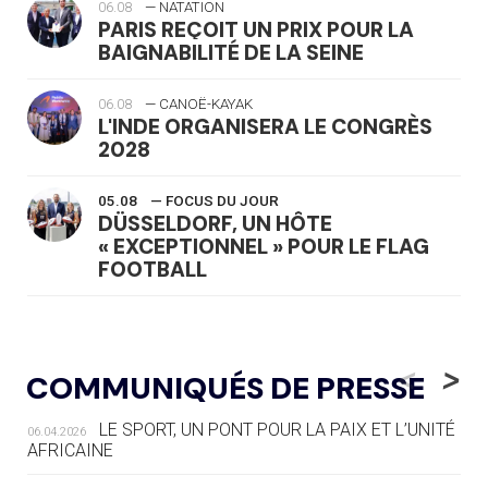
06.08
— NATATION
PARIS REÇOIT UN PRIX POUR LA
BAIGNABILITÉ DE LA SEINE
06.08
— CANOË-KAYAK
L'INDE ORGANISERA LE CONGRÈS
2028
05.08
— FOCUS DU JOUR
DÜSSELDORF, UN HÔTE
« EXCEPTIONNEL » POUR LE FLAG
FOOTBALL
05.08
— LUGE
LE RÊVE DE VOIR LA LUGE ALPINE
<
>
COMMUNIQUÉS DE PRESSE
AUX JO « N'EST PAS FINI »
LE SPORT, UN PONT POUR LA PAIX ET L’UNITÉ
06.04.2026
05.08
— TIR À L'ARC
AFRICAINE
DES MONDIAUX À BRISBANE SUR LA
ROUTE DES JO 2032