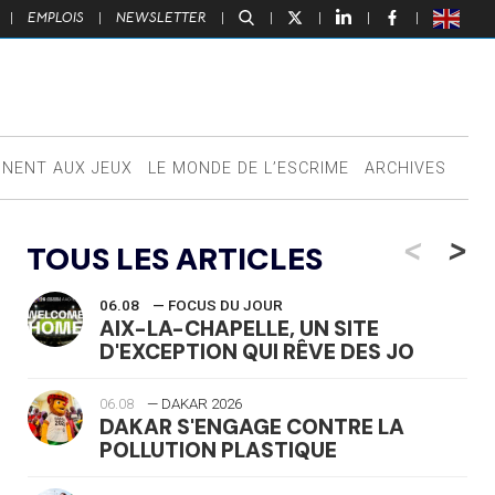
|
EMPLOIS
|
NEWSLETTER
|
|
|
|
|
NNENT AUX JEUX
LE MONDE DE L’ESCRIME
ARCHIVES
<
>
TOUS LES ARTICLES
06.08
— FOCUS DU JOUR
AIX-LA-CHAPELLE, UN SITE
D'EXCEPTION QUI RÊVE DES JO
06.08
— DAKAR 2026
DAKAR S'ENGAGE CONTRE LA
POLLUTION PLASTIQUE