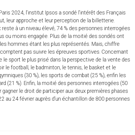
ris 2024, l’institut Ipsos a sondé l’intérêt des Français
, leur approche et leur perception de la billetterie.
x reste à un niveau élevé, 74 % des personnes interrogées
plus ou moins engagée. Plus de la moitié des sondés ont
t les hommes étant les plus représentés. Mais, chiffre
e comptent pas suivre les épreuves sportives. Concernant
te le sport le plus prisé dans la perspective de la vente des
oir le football, le badminton, le tennis, le basket et le
 gymniques (30 %), les sports de combat (25 %), enfin les
ard (21 %). Enfin, la moitié des personnes interrogées (50
ur gagner le droit de participer aux deux premières phases
22 au 24 février auprès d’un échantillon de 800 personnes