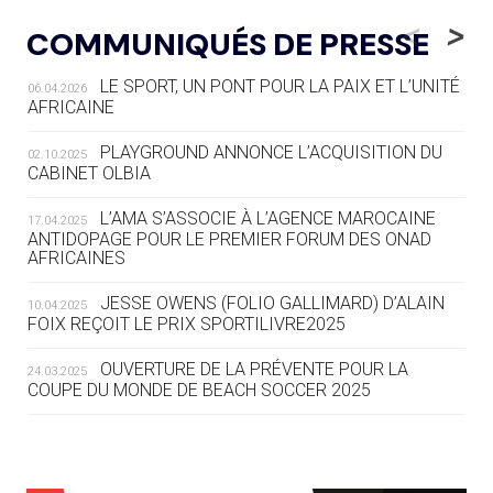
LE RÊVE DE VOIR LA LUGE ALPINE
<
>
COMMUNIQUÉS DE PRESSE
AUX JO « N'EST PAS FINI »
LE SPORT, UN PONT POUR LA PAIX ET L’UNITÉ
06.04.2026
05.08
— TIR À L'ARC
AFRICAINE
DES MONDIAUX À BRISBANE SUR LA
ROUTE DES JO 2032
PLAYGROUND ANNONCE L’ACQUISITION DU
02.10.2025
CABINET OLBIA
05.08
— ALPES FRANÇAISES 2030
LE VILLAGE OLYMPIQUE DES ARAVIS
L’AMA S’ASSOCIE À L’AGENCE MAROCAINE
17.04.2025
SE DESSINE
ANTIDOPAGE POUR LE PREMIER FORUM DES ONAD
AFRICAINES
04.08
— FOCUS DU JOUR
JESSE OWENS (FOLIO GALLIMARD) D’ALAIN
10.04.2025
LE COJOP A TROUVÉ SON VILLAGE
FOIX REÇOIT LE PRIX SPORTILIVRE2025
OLYMPIQUE LYONNAIS
OUVERTURE DE LA PRÉVENTE POUR LA
24.03.2025
COUPE DU MONDE DE BEACH SOCCER 2025
04.08
— ALLEMAGNE
« L'ALLEMAGNE PEUT DÉMONTRER
COMMENT ORGANISER DES JO
RESPONSABLES »
L’AMA FÉLICITE RICHARD POUND ET VALÉRIE
24.03.2025
FOURNEYRON, RÉCOMPENSÉS DE L’ORDRE OLYMPIQUE