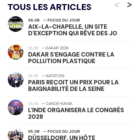
<
>
TOUS LES ARTICLES
06.08
— FOCUS DU JOUR
AIX-LA-CHAPELLE, UN SITE
D'EXCEPTION QUI RÊVE DES JO
06.08
— DAKAR 2026
DAKAR S'ENGAGE CONTRE LA
POLLUTION PLASTIQUE
06.08
— NATATION
PARIS REÇOIT UN PRIX POUR LA
BAIGNABILITÉ DE LA SEINE
06.08
— CANOË-KAYAK
L'INDE ORGANISERA LE CONGRÈS
2028
05.08
— FOCUS DU JOUR
DÜSSELDORF, UN HÔTE