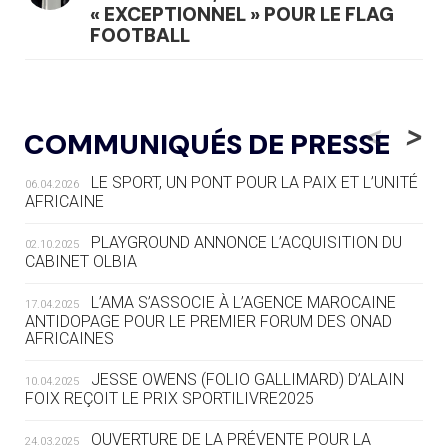
« EXCEPTIONNEL » POUR LE FLAG
FOOTBALL
05.08
— LUGE
LE RÊVE DE VOIR LA LUGE ALPINE
<
>
COMMUNIQUÉS DE PRESSE
AUX JO « N'EST PAS FINI »
LE SPORT, UN PONT POUR LA PAIX ET L’UNITÉ
06.04.2026
05.08
— TIR À L'ARC
AFRICAINE
DES MONDIAUX À BRISBANE SUR LA
ROUTE DES JO 2032
PLAYGROUND ANNONCE L’ACQUISITION DU
02.10.2025
CABINET OLBIA
05.08
— ALPES FRANÇAISES 2030
LE VILLAGE OLYMPIQUE DES ARAVIS
L’AMA S’ASSOCIE À L’AGENCE MAROCAINE
17.04.2025
SE DESSINE
ANTIDOPAGE POUR LE PREMIER FORUM DES ONAD
AFRICAINES
04.08
— FOCUS DU JOUR
JESSE OWENS (FOLIO GALLIMARD) D’ALAIN
10.04.2025
LE COJOP A TROUVÉ SON VILLAGE
FOIX REÇOIT LE PRIX SPORTILIVRE2025
OLYMPIQUE LYONNAIS
OUVERTURE DE LA PRÉVENTE POUR LA
24.03.2025