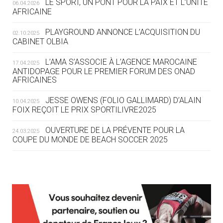
LE SPORT, UN PONT POUR LA PAIX ET L’UNITÉ
06.04.2026
05.08
— TIR À L'ARC
AFRICAINE
DES MONDIAUX À BRISBANE SUR LA
ROUTE DES JO 2032
PLAYGROUND ANNONCE L’ACQUISITION DU
02.10.2025
CABINET OLBIA
05.08
— ALPES FRANÇAISES 2030
LE VILLAGE OLYMPIQUE DES ARAVIS
L’AMA S’ASSOCIE À L’AGENCE MAROCAINE
17.04.2025
SE DESSINE
ANTIDOPAGE POUR LE PREMIER FORUM DES ONAD
AFRICAINES
04.08
— FOCUS DU JOUR
JESSE OWENS (FOLIO GALLIMARD) D’ALAIN
10.04.2025
LE COJOP A TROUVÉ SON VILLAGE
FOIX REÇOIT LE PRIX SPORTILIVRE2025
OLYMPIQUE LYONNAIS
OUVERTURE DE LA PRÉVENTE POUR LA
24.03.2025
COUPE DU MONDE DE BEACH SOCCER 2025
04.08
— ALLEMAGNE
« L'ALLEMAGNE PEUT DÉMONTRER
COMMENT ORGANISER DES JO
RESPONSABLES »
L’AMA FÉLICITE RICHARD POUND ET VALÉRIE
24.03.2025
FOURNEYRON, RÉCOMPENSÉS DE L’ORDRE OLYMPIQUE
L’AMA RECHERCHE DES HÔTES POUR LES
13.03.2025
04.08
— ESCRIME
RÉUNIONS DU CONSEIL DE FONDATION ET DU COMITÉ
LA FIE LANCE LES GRANDES
EXÉCUTIF