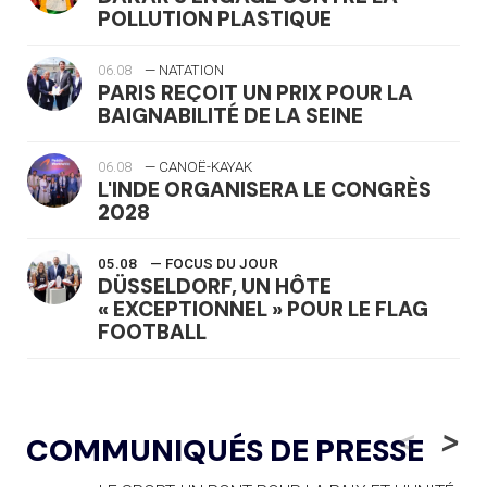
POLLUTION PLASTIQUE
06.08
— NATATION
PARIS REÇOIT UN PRIX POUR LA
BAIGNABILITÉ DE LA SEINE
06.08
— CANOË-KAYAK
L'INDE ORGANISERA LE CONGRÈS
2028
05.08
— FOCUS DU JOUR
DÜSSELDORF, UN HÔTE
« EXCEPTIONNEL » POUR LE FLAG
FOOTBALL
05.08
— LUGE
LE RÊVE DE VOIR LA LUGE ALPINE
<
>
COMMUNIQUÉS DE PRESSE
AUX JO « N'EST PAS FINI »